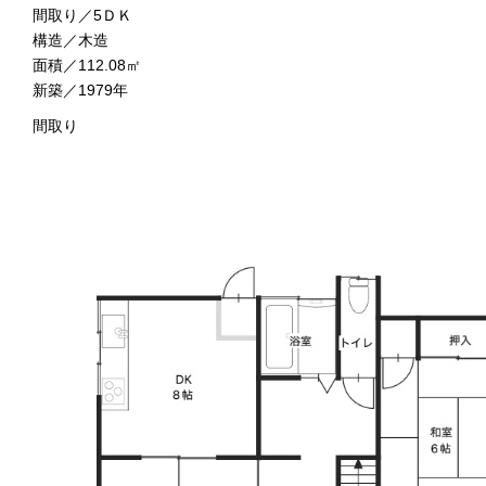
間取り／5ＤＫ
構造／木造
面積／112.08㎡
新築／1979年
間取り