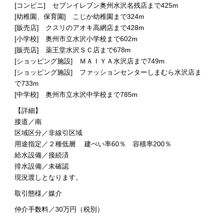
[コンビニ] セブンイレブン奥州水沢名残店まで425m
[幼稚園、保育園] こじか幼稚園まで324m
[販売店] クスリのアオキ高網店まで428m
[小学校] 奥州市立水沢小学校まで602m
[販売店] 薬王堂水沢ＳＣ店まで678m
[ショッピング施設] ＭＡＩＹＡ水沢店まで749m
[ショッピング施設] ファッションセンターしまむら水沢店ま
で733m
[中学校] 奥州市立水沢中学校まで785m
【詳細】
接道／南
区域区分／非線引区域
用途指定／２種低層 建ぺい率60％ 容積率200％
給水設備／接続済
排水設備／未確認
現況渡しとなります。
取引態様／媒介
仲介手数料／30万円（税別）