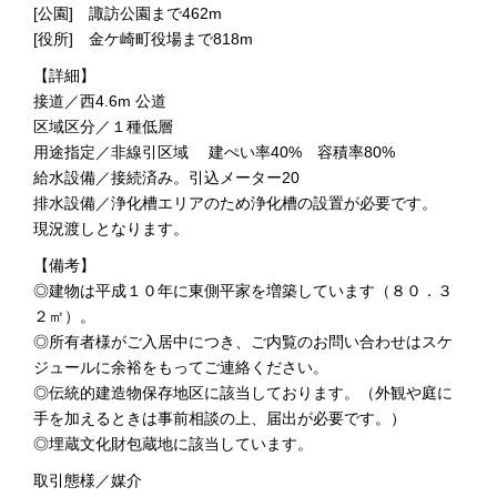
[公園] 諏訪公園まで462m
[役所] 金ケ崎町役場まで818m
【詳細】
接道／西4.6m 公道
区域区分／１種低層
用途指定／非線引区域 建ぺい率40% 容積率80%
給水設備／接続済み。引込メーター20
排水設備／浄化槽エリアのため浄化槽の設置が必要です。
現況渡しとなります。
【備考】
◎建物は平成１０年に東側平家を増築しています（８０．３
２㎡）。
◎所有者様がご入居中につき、ご内覧のお問い合わせはスケ
ジュールに余裕をもってご連絡ください。
◎伝統的建造物保存地区に該当しております。（外観や庭に
手を加えるときは事前相談の上、届出が必要です。）
◎埋蔵文化財包蔵地に該当しています。
取引態様／媒介