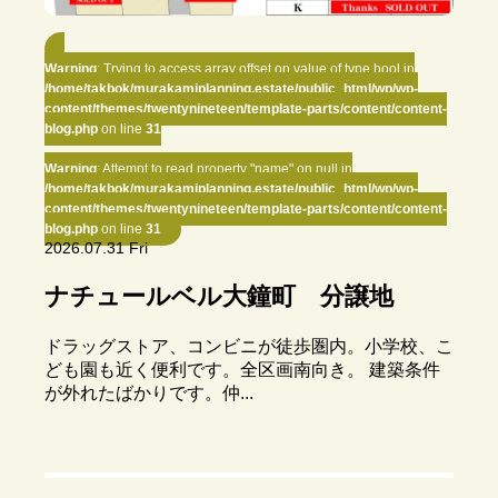
Warning
: Trying to access array offset on value of type bool in
/home/takbok/murakamiplanning.estate/public_html/wp/wp-
content/themes/twentynineteen/template-parts/content/content-
blog.php
on line
31
Warning
: Attempt to read property "name" on null in
/home/takbok/murakamiplanning.estate/public_html/wp/wp-
content/themes/twentynineteen/template-parts/content/content-
blog.php
on line
31
2026.07.31 Fri
ナチュールベル大鐘町 分譲地
ドラッグストア、コンビニが徒歩圏内。小学校、こ
ども園も近く便利です。全区画南向き。 建築条件
が外れたばかりです。仲...