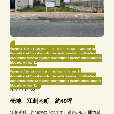
Warning
: Trying to access array offset on value of type bool in
/home/takbok/murakamiplanning.estate/public_html/wp/wp-
content/themes/twentynineteen/template-parts/content/content-
blog.php
on line
31
Warning
: Attempt to read property "name" on null in
/home/takbok/murakamiplanning.estate/public_html/wp/wp-
content/themes/twentynineteen/template-parts/content/content-
blog.php
on line
31
2026.07.18 Sat
売地 江刺南町 約49坪
江刺南町、約49坪の宅地です。道路が広く開放感