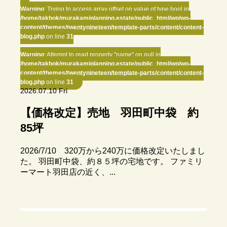
Warning
: Trying to access array offset on value of type bool in
/home/takbok/murakamiplanning.estate/public_html/wp/wp-
content/themes/twentynineteen/template-parts/content/content-
blog.php
on line
31
Warning
: Attempt to read property "name" on null in
/home/takbok/murakamiplanning.estate/public_html/wp/wp-
content/themes/twentynineteen/template-parts/content/content-
blog.php
on line
31
2026.07.10 Fri
【価格改定】売地 羽田町中袋 約
85坪
2026/7/10 320万から240万に価格改定いたしまし
た。 羽田町中袋、約８５坪の宅地です。 ファミリ
ーマート羽田店の近く、...