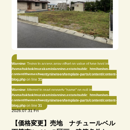
Warning
: Trying to access array offset on value of type bool in
/home/takbok/murakamiplanning.estate/public_html/wp/wp-
content/themes/twentynineteen/template-parts/content/content-
blog.php
on line
31
Warning
: Attempt to read property "name" on null in
/home/takbok/murakamiplanning.estate/public_html/wp/wp-
content/themes/twentynineteen/template-parts/content/content-
blog.php
on line
31
2026.07.31 Fri
【価格変更】売地 ナチュールベル