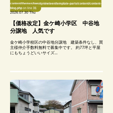
content/themes/twentynineteen/template-parts/content/content-
blog.php
on line
31
2026.07.30 Thu
【価格改定】金ケ崎小学区 中谷地
分譲地 人気です
金ケ崎小学校区の中谷地分譲地 建築条件なし、買
主様仲介手数料無料で募集中です。 約77坪と平屋
にもちょうどいいサイズ...