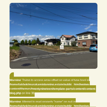
Warning
: Trying to access array offset on value of type bool in
/home/takbok/murakamiplanning.estate/public_html/wp/wp-
content/themes/twentynineteen/template-parts/content/content-
blog.php
on line
31
Warning
: Attempt to read property "name" on null in
/home/takbok/murakamiplanning.estate/public_html/wp/wp-