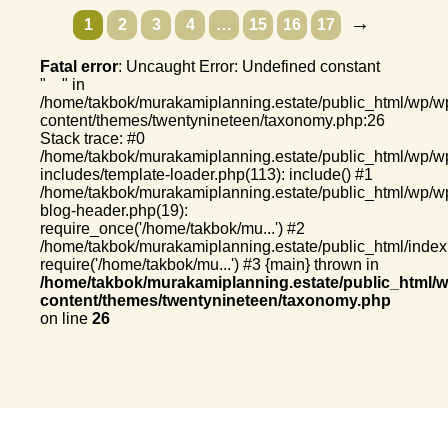
→
1
2
3
4
…
15
16
17
Fatal error
: Uncaught Error: Undefined constant
" " in
/home/takbok/murakamiplanning.estate/public_html/wp/w
content/themes/twentynineteen/taxonomy.php:26
Stack trace: #0
/home/takbok/murakamiplanning.estate/public_html/wp/w
includes/template-loader.php(113): include() #1
/home/takbok/murakamiplanning.estate/public_html/wp/w
blog-header.php(19):
require_once('/home/takbok/mu...') #2
/home/takbok/murakamiplanning.estate/public_html/index
require('/home/takbok/mu...') #3 {main} thrown in
/home/takbok/murakamiplanning.estate/public_html/
content/themes/twentynineteen/taxonomy.php
on line
26