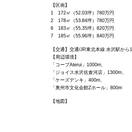
【区画】
1 172㎡（52.03坪）780万円
2 178㎡（53.84坪）780万円
6 183㎡（55.35坪）820万円
7 185㎡（55.96坪）840万円
【交通】交通/JR東北本線 水沢駅から1
【周辺環境】
「コープAterui」1000m、
「ジョイス水沢佐倉河店」1300m、
「ケーズデンキ」400m、
「奥州市文化会館Zホール」800m
【地図】